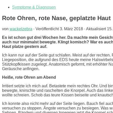
Symptome & Diagnosen
Rote Ohren, rote Nase, geplatzte Haut
von
wackelzebra
· Veröffentlicht
3. März 2018
· Aktualisiert
15.
Es ist schon gut drei Wochen her. Da machte mein Gesicht 
auch nur minimalst bewegte. Klingt komisch? War es auch.
Haut platze gestern auf.
Ich kann nur auf der Seite gut schlafen. Meist auf der rechte
Liegeposition, die aufgrund des EDS heute meine Halswirbelsäu
Stützkopfkissen zugelegt. Anatomisch geformt, mit erhöhter Na
Geräusche anfingen.
Heiße, rote Ohren am Abend
Irritiert setzte ich mich auf. Betastete mein rechtes Ohr. Un
bewegte, knirschte und raschelten die Knorpel. Auch das linke
wollte schreien. Schob das teure Kissen beiseite und knautsch
Ich konnte also nicht mehr auf der Seite liegen. Bauch fiel a
versuchen zu stoppen. Ängste versuchen zu besiegen. Was wa
Sehnen, Bändern und diversen Innereien jetzt die Knorpel sc