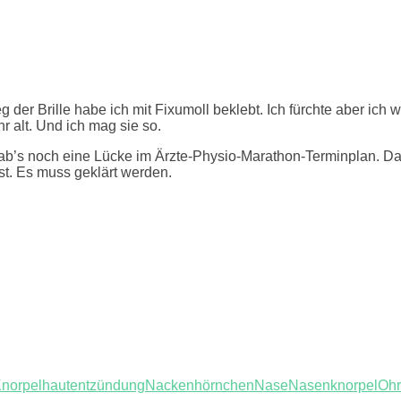
 der Brille habe ich mit Fixumoll beklebt. Ich fürchte aber ich
r alt. Und ich mag sie so.
’s noch eine Lücke im Ärzte-Physio-Marathon-Terminplan. Dass 
t. Es muss geklärt werden.
norpelhautentzündung
Nackenhörnchen
Nase
Nasenknorpel
Ohr