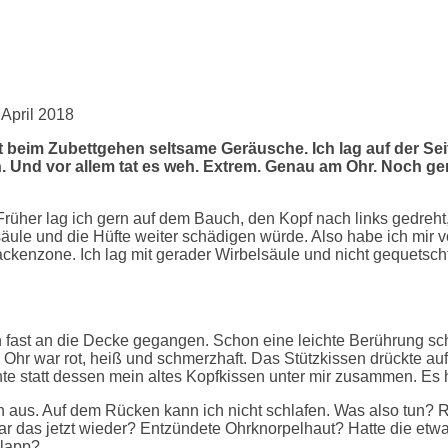
 April 2018
beim Zubettgehen seltsame Geräusche. Ich lag auf der Seite
 Und vor allem tat es weh. Extrem. Genau am Ohr. Noch gen
n. Früher lag ich gern auf dem Bauch, den Kopf nach links gedre
le und die Hüfte weiter schädigen würde. Also habe ich mir vor 
ckenzone. Ich lag mit gerader Wirbelsäule und nicht gequetschte
d bin fast an die Decke gegangen. Schon eine leichte Berührung 
 Ohr war rot, heiß und schmerzhaft. Das Stützkissen drückte auf
te statt dessen mein altes Kopfkissen unter mir zusammen. Es ha
uch aus. Auf dem Rücken kann ich nicht schlafen. Was also tun? 
r das jetzt wieder? Entzündete Ohrknorpelhaut? Hatte die et
hlapp?