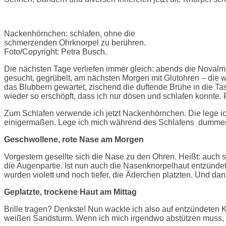
Nackenhörnchen: schlafen, ohne die
schmerzenden Ohrknorpel zu berühren.
Foto/Copyright: Petra Busch.
Die nächsten Tage verliefen immer gleich: abends die Novalmi
gesucht, gegrübelt, am nächsten Morgen mit Glutohren – die 
das Blubbern gewartet, zischend die duftende Brühe in die Ta
wieder so erschöpft, dass ich nur dösen und schlafen konnte. Fi
Zum Schlafen verwende ich jetzt Nackenhörnchen. Die lege ich 
einigermaßen. Lege ich mich während des Schlafens dummerwe
Geschwollene, rote Nase am Morgen
Vorgestern gesellte sich die Nase zu den Ohren. Heißt: auch s
die Augenpartie. Ist nun auch die Nasenknorpelhaut entzündet
wurden violett und noch tiefer, die Äderchen platzten. Und dan
Geplatzte, trockene Haut am Mittag
Brille tragen? Denkste! Nun wackle ich also auf entzündeten 
weißen Sandsturm. Wenn ich mich irgendwo abstützen muss,