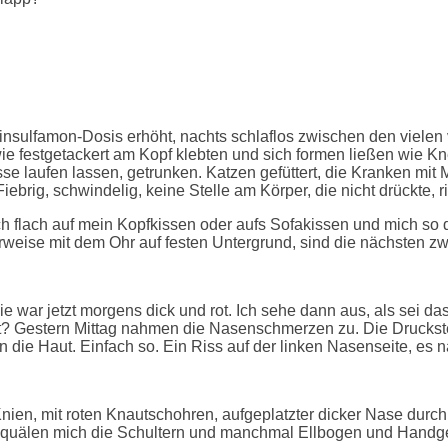
nsulfamon-Dosis erhöht, nachts schlaflos zwischen den vielen 
wie festgetackert am Kopf klebten und sich formen ließen wie 
sse laufen lassen, getrunken. Katzen gefüttert, die Kranken mi
ebrig, schwindelig, keine Stelle am Körper, die nicht drückte, ri
flach auf mein Kopfkissen oder aufs Sofakissen und mich so dar
ise mit dem Ohr auf festen Untergrund, sind die nächsten zw
ie war jetzt morgens dick und rot. Ich sehe dann aus, als sei d
? Gestern Mittag nahmen die Nasenschmerzen zu. Die Druckstell
n die Haut. Einfach so. Ein Riss auf der linken Nasenseite, es n
Knien, mit roten Knautschohren, aufgeplatzter dicker Nase dur
 quälen mich die Schultern und manchmal Ellbogen und Handg