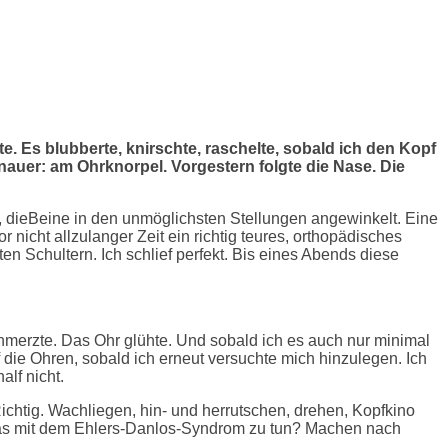
. Es blubberte, knirschte, raschelte, sobald ich den Kopf
auer: am Ohrknorpel. Vorgestern folgte die Nase. Die
ht, dieBeine in den unmöglichsten Stellungen angewinkelt. Eine
nicht allzulanger Zeit ein richtig teures, orthopädisches
n Schultern. Ich schlief perfekt. Bis eines Abends diese
schmerzte. Das Ohr glühte. Und sobald ich es auch nur minimal
 die Ohren, sobald ich erneut versuchte mich hinzulegen. Ich
lf nicht.
Richtig. Wachliegen, hin- und herrutschen, drehen, Kopfkino
was mit dem Ehlers-Danlos-Syndrom zu tun? Machen nach