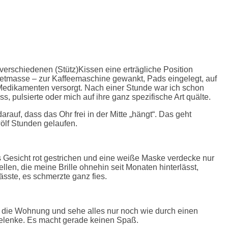
verschiedenen (Stütz)Kissen eine erträgliche Position
Knetmasse – zur Kaffeemaschine gewankt, Pads eingelegt, auf
t Medikamenten versorgt. Nach einer Stunde war ich schon
ss, pulsierte oder mich auf ihre ganz spezifische Art quälte.
auf, dass das Ohr frei in der Mitte „hängt“. Das geht
ölf Stunden gelaufen.
as Gesicht rot gestrichen und eine weiße Maske verdecke nur
en, die meine Brille ohnehin seit Monaten hinterlässt,
ässte, es schmerzte ganz fies.
ch die Wohnung und sehe alles nur noch wie durch einen
elenke. Es macht gerade keinen Spaß.