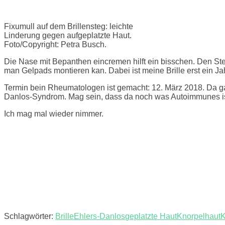
Fixumull auf dem Brillensteg: leichte
Linderung gegen aufgeplatzte Haut.
Foto/Copyright: Petra Busch.
Die Nase mit Bepanthen eincremen hilft ein bisschen. Den Steg
man Gelpads montieren kan. Dabei ist meine Brille erst ein Jah
Termin bein Rheumatologen ist gemacht: 12. März 2018. Da gab
Danlos-Syndrom. Mag sein, dass da noch was Autoimmunes is
Ich mag mal wieder nimmer.
Schlagwörter:
Brille
Ehlers-Danlos
geplatzte Haut
Knorpelhaut
K