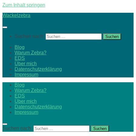
Zum Inhalt springen
Wackelzebra
Suchen nach:
Blog
Warum Zebra?
EDS
Über mich
Datenschutzerklärung
Impressum
Blog
Warum Zebra?
EDS
Über mich
Datenschutzerklärung
Impressum
Suchen nach: