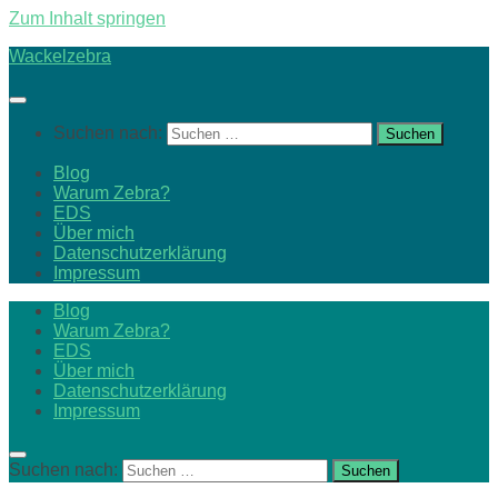
Zum Inhalt springen
Wackelzebra
Suchen nach:
Blog
Warum Zebra?
EDS
Über mich
Datenschutzerklärung
Impressum
Blog
Warum Zebra?
EDS
Über mich
Datenschutzerklärung
Impressum
Suchen nach: