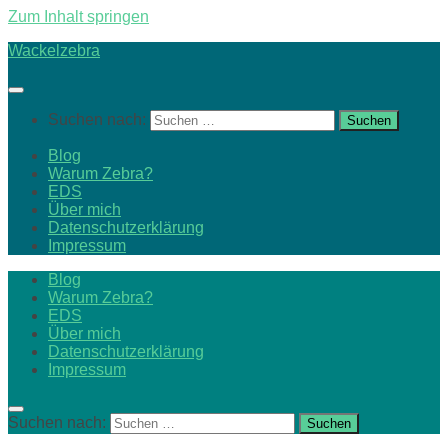
Zum Inhalt springen
Wackelzebra
Suchen nach:
Blog
Warum Zebra?
EDS
Über mich
Datenschutzerklärung
Impressum
Blog
Warum Zebra?
EDS
Über mich
Datenschutzerklärung
Impressum
Suchen nach: