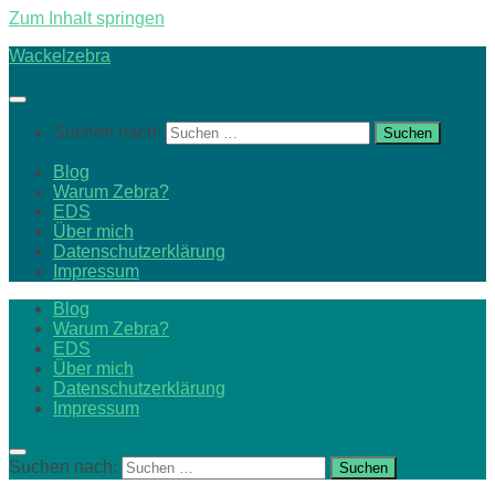
Zum Inhalt springen
Wackelzebra
Suchen nach:
Blog
Warum Zebra?
EDS
Über mich
Datenschutzerklärung
Impressum
Blog
Warum Zebra?
EDS
Über mich
Datenschutzerklärung
Impressum
Suchen nach: